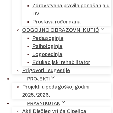
Zdravstvena pravila ponašanja u
DV
Proslava rođendana
ODGOJNO OBRAZOVNI KUTIĆ
Pedagoginja
Psihologinja
Logopedinja
Edukacijski rehabilitator
Prigovori i sugestije
PROJEKTI
Projekti u pedagoškoj godini
2025./2026.
PRAVNI KUTAK
Akti Dječjeg vrtića Cipelica