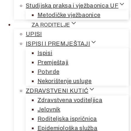
Studijska praksa i vježbaonica UF
Metodičke vježbaonice
ZA RODITELJE
UPISI
ISPISI I PREMJEŠTAJI
Ispisi
Premještaji
Potvrde
Nekorištenje usluge
ZDRAVSTVENI KUTIĆ
Zdravstvena voditeljica
Jelovnik
Roditeljska ispričnica
Epidemiološka služba