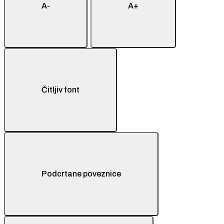
A-
A+
Čitljiv font
Podcrtane poveznice