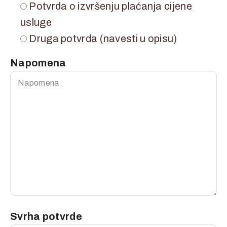
Potvrda o izvršenju plaćanja cijene
usluge
Druga potvrda (navesti u opisu)
Napomena
Svrha potvrde