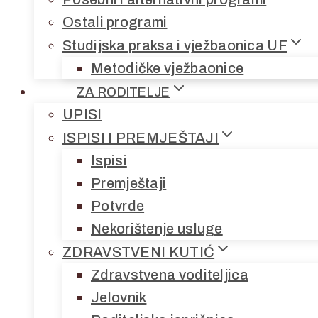
Ostali programi
Studijska praksa i vježbaonica UF
Metodičke vježbaonice
ZA RODITELJE
UPISI
ISPISI I PREMJEŠTAJI
Ispisi
Premještaji
Potvrde
Nekorištenje usluge
ZDRAVSTVENI KUTIĆ
Zdravstvena voditeljica
Jelovnik