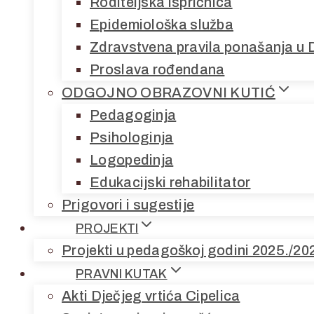
Roditeljska ispričnica
Epidemiološka služba
Zdravstvena pravila ponašanja u 
Proslava rođendana
ODGOJNO OBRAZOVNI KUTIĆ
Pedagoginja
Psihologinja
Logopedinja
Edukacijski rehabilitator
Prigovori i sugestije
PROJEKTI
Projekti u pedagoškoj godini 2025./20
PRAVNI KUTAK
Akti Dječjeg vrtića Cipelica