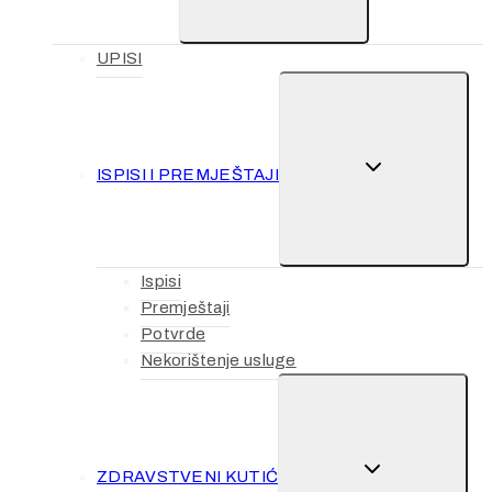
UPISI
TOGGLE
ISPISI I PREMJEŠTAJI
CHILD
MENU
Ispisi
Premještaji
Potvrde
Nekorištenje usluge
TOGGLE
ZDRAVSTVENI KUTIĆ
CHILD