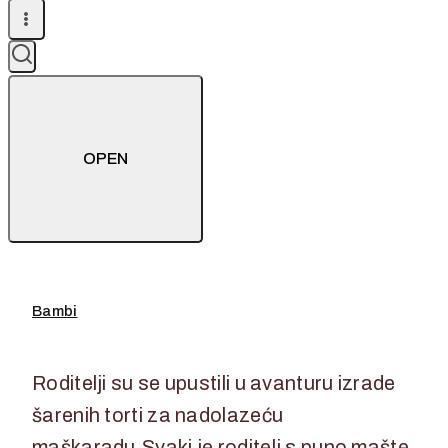
OPEN
Bambi
7. veljače 2023.
7. veljače 2023.
Roditelji su se upustili u avanturu izrade
šarenih torti za nadolazeću
maškaradu.Svaki je roditelj s puno mašte