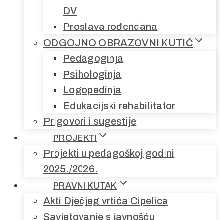
DV
Proslava rođendana
ODGOJNO OBRAZOVNI KUTIĆ
Pedagoginja
Psihologinja
Logopedinja
Edukacijski rehabilitator
Prigovori i sugestije
PROJEKTI
Projekti u pedagoškoj godini
2025./2026.
PRAVNI KUTAK
Akti Dječjeg vrtića Cipelica
Savjetovanje s javnošću