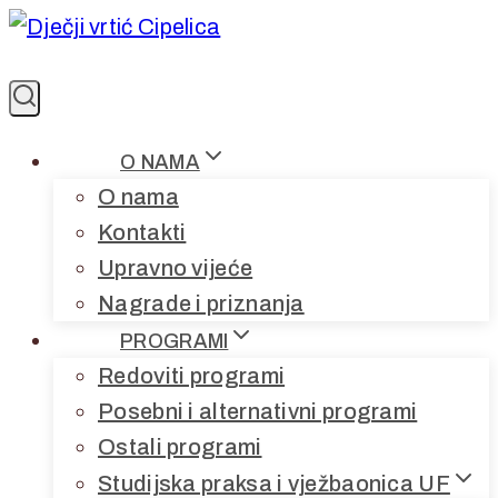
Skip
to
content
O NAMA
O nama
Kontakti
Upravno vijeće
Nagrade i priznanja
PROGRAMI
Redoviti programi
Posebni i alternativni programi
Ostali programi
Studijska praksa i vježbaonica UF