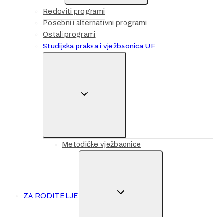
Redoviti programi
Posebni i alternativni programi
Ostali programi
Studijska praksa i vježbaonica UF
TOGGLE
CHILD
MENU
Metodičke vježbaonice
TOGGLE
ZA RODITELJE
CHILD
MENU