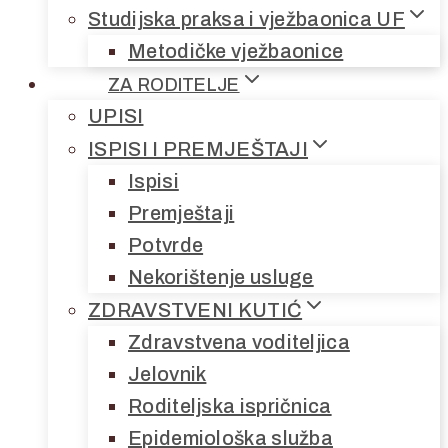
Studijska praksa i vježbaonica UF
Metodičke vježbaonice
ZA RODITELJE
UPISI
ISPISI I PREMJEŠTAJI
Ispisi
Premještaji
Potvrde
Nekorištenje usluge
ZDRAVSTVENI KUTIĆ
Zdravstvena voditeljica
Jelovnik
Roditeljska ispričnica
Epidemiološka služba