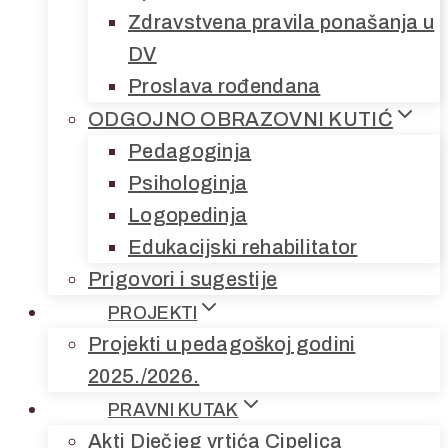
Zdravstvena pravila ponašanja u
DV
Proslava rođendana
ODGOJNO OBRAZOVNI KUTIĆ
Pedagoginja
Psihologinja
Logopedinja
Edukacijski rehabilitator
Prigovori i sugestije
PROJEKTI
Projekti u pedagoškoj godini
2025./2026.
PRAVNI KUTAK
Akti Dječjeg vrtića Cipelica