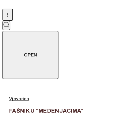
OPEN
Vjeverica
FAŠNIK U “MEDENJACIMA”
11. veljače 2023.
11. veljače 2023.