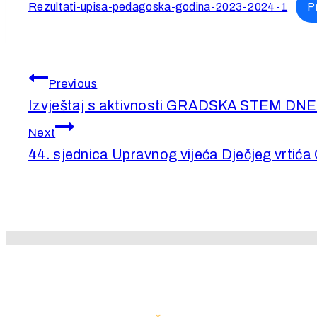
Rezultati-upisa-pedagoska-godina-2023-2024-1
P
Navigacija
Previous
objava
Izvještaj s aktivnosti GRADSKA STEM 
Next
44. sjednica Upravnog vijeća Dječjeg vrtića 