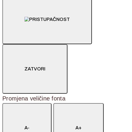
ZATVORI
Promjena veličine fonta
A-
A+