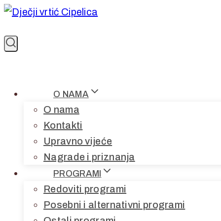
Skip
to
content
O NAMA
O nama
Kontakti
Upravno vijeće
Nagrade i priznanja
PROGRAMI
Redoviti programi
Posebni i alternativni programi
Ostali programi