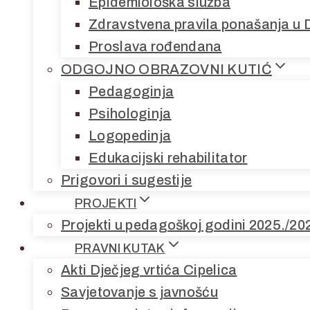
Epidemiološka služba
Zdravstvena pravila ponašanja u 
Proslava rođendana
ODGOJNO OBRAZOVNI KUTIĆ
Pedagoginja
Psihologinja
Logopedinja
Edukacijski rehabilitator
Prigovori i sugestije
PROJEKTI
Projekti u pedagoškoj godini 2025./20
PRAVNI KUTAK
Akti Dječjeg vrtića Cipelica
Savjetovanje s javnošću