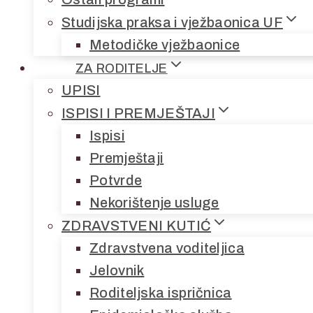
Studijska praksa i vježbaonica UF
Metodičke vježbaonice
ZA RODITELJE
UPISI
ISPISI I PREMJEŠTAJI
Ispisi
Premještaji
Potvrde
Nekorištenje usluge
ZDRAVSTVENI KUTIĆ
Zdravstvena voditeljica
Jelovnik
Roditeljska ispričnica