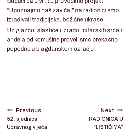
Budući da u vrtiću provodimo projekt
“Upoznajmo naš zavičaj” na radionici smo
izrađivali tradicijske, božićne ukrase.
Uz glazbu, slastice i izradu licitarskih srca i
anđela od komušine proveli smo prekasno
popodne u blagdanskom ozračju.
Previous
Next
52. sjednica
RADIONICA U
Upravnog vijeća
“LISTIĆIMA”