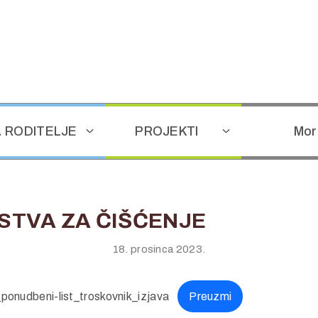
 RODITELJE
PROJEKTI
Mor
DSTVA ZA ČIŠĆENJE
18. prosinca 2023.
beni-list_troskovnik_izjava
Preuzmi