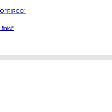
O “PIRGO”
inići”