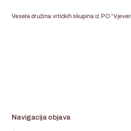
13. veljače 2024.
14. veljače 2024.
Vesela družina vrtićkih skupina iz PO “Vjever
Navigacija objava