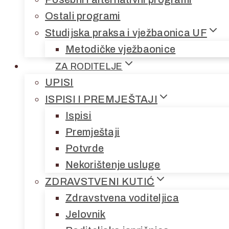
Ostali programi
Studijska praksa i vježbaonica UF
Metodičke vježbaonice
ZA RODITELJE
UPISI
ISPISI I PREMJEŠTAJI
Ispisi
Premještaji
Potvrde
Nekorištenje usluge
ZDRAVSTVENI KUTIĆ
Zdravstvena voditeljica
Jelovnik