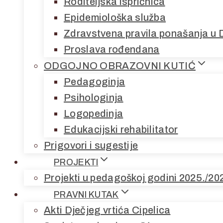
Roditeljska ispričnica
Epidemiološka služba
Zdravstvena pravila ponašanja u 
Proslava rođendana
ODGOJNO OBRAZOVNI KUTIĆ
Pedagoginja
Psihologinja
Logopedinja
Edukacijski rehabilitator
Prigovori i sugestije
PROJEKTI
Projekti u pedagoškoj godini 2025./20
PRAVNI KUTAK
Akti Dječjeg vrtića Cipelica