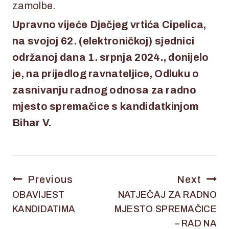
zamolbe.
Upravno vijeće Dječjeg vrtića Cipelica,
na svojoj 62. (elektroničkoj) sjednici
održanoj dana 1. srpnja 2024., donijelo
je, na prijedlog ravnateljice, Odluku o
zasnivanju radnog odnosa za radno
mjesto spremačice s kandidatkinjom
Bihar V.
Previous
Next
OBAVIJEST
NATJEČAJ ZA RADNO
KANDIDATIMA
MJESTO SPREMAČICE
– RAD NA