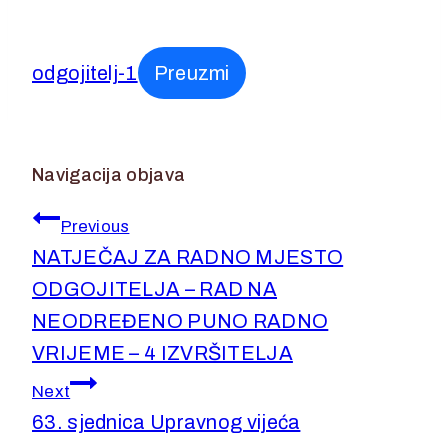
15. srpnja 2024.
odgojitelj-1
Preuzmi
Navigacija objava
Previous
NATJEČAJ ZA RADNO MJESTO
ODGOJITELJA – RAD NA
NEODREĐENO PUNO RADNO
VRIJEME – 4 IZVRŠITELJA
Next
63. sjednica Upravnog vijeća