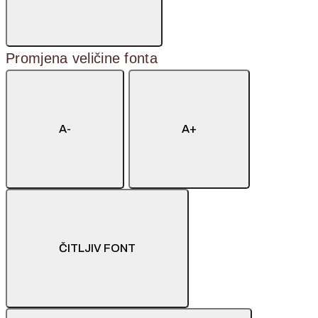
Promjena veličine fonta
A-
A+
ČITLJIV FONT