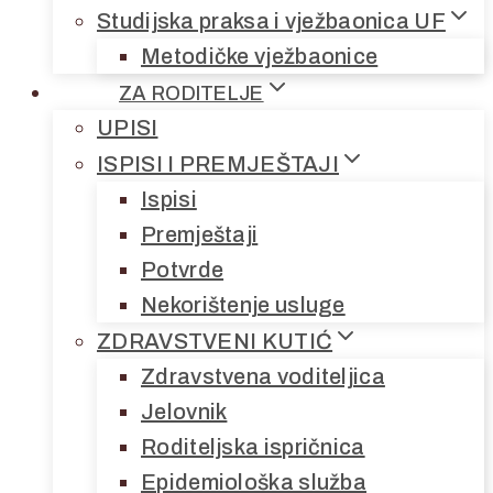
Studijska praksa i vježbaonica UF
Metodičke vježbaonice
ZA RODITELJE
UPISI
ISPISI I PREMJEŠTAJI
Ispisi
Premještaji
Potvrde
Nekorištenje usluge
ZDRAVSTVENI KUTIĆ
Zdravstvena voditeljica
Jelovnik
Roditeljska ispričnica
Epidemiološka služba