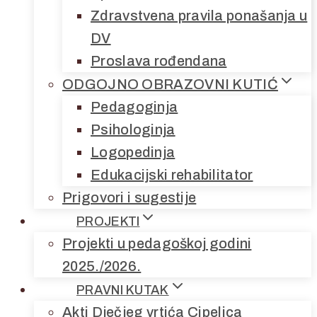
Zdravstvena pravila ponašanja u
DV
Proslava rođendana
ODGOJNO OBRAZOVNI KUTIĆ
Pedagoginja
Psihologinja
Logopedinja
Edukacijski rehabilitator
Prigovori i sugestije
PROJEKTI
Projekti u pedagoškoj godini
2025./2026.
PRAVNI KUTAK
Akti Dječjeg vrtića Cipelica