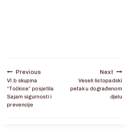
Previous
Next
VI.b skupina
Veseli listopadski
“Točkice” posjetila
petak u dograđenom
Sajam sigurnosti i
djelu
prevencije