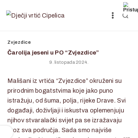
Zvjezdice
Čarolija jeseni u PO “Zvjezdice”
9. listopada 2024.
Mališani iz vrtića “Zvjezdice” okruženi su
prirodnim bogatstvima koje jako puno
istražuju, od šuma, polja, rijeke Drave. Svi
događaji, doživljaji i iskustva oplemenjuju
njihov stvaralački svijet pa se izražavaju
kroz sva područja. Sada smo najviše