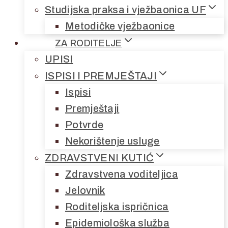
Studijska praksa i vježbaonica UF
Metodičke vježbaonice
ZA RODITELJE
UPISI
ISPISI I PREMJEŠTAJI
Ispisi
Premještaji
Potvrde
Nekorištenje usluge
ZDRAVSTVENI KUTIĆ
Zdravstvena voditeljica
Jelovnik
Roditeljska ispričnica
Epidemiološka služba