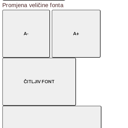
Promjena veličine fonta
A-
A+
ČITLJIV FONT