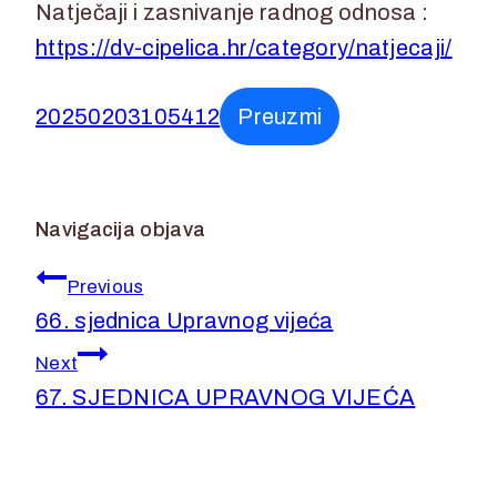
Natječaji i zasnivanje radnog odnosa :
https://dv-cipelica.hr/category/natjecaji/
20250203105412
Preuzmi
Navigacija objava
Previous
66. sjednica Upravnog vijeća
Next
67. SJEDNICA UPRAVNOG VIJEĆA