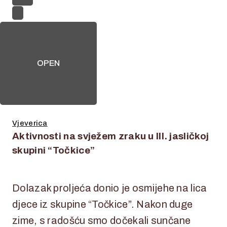
OPEN
Vjeverica
Aktivnosti na svježem zraku u III. jasličkoj
skupini “Točkice”
2. svibnja 2025.
2. svibnja 2025.
Dolazak proljeća donio je osmijehe na lica
djece iz skupine “Točkice”. Nakon duge
zime, s radošću smo dočekali sunčane