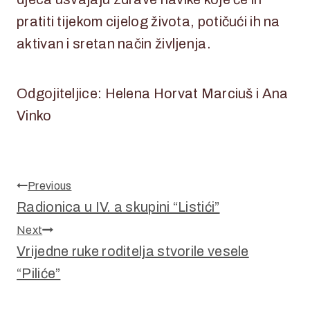
pratiti tijekom cijelog života, potičući ih na
aktivan i sretan način življenja.
Odgojiteljice: Helena Horvat Marciuš i Ana
Vinko
Navigacija
Previous
objava
Radionica u IV. a skupini “Listići”
Next
Vrijedne ruke roditelja stvorile vesele
“Piliće”