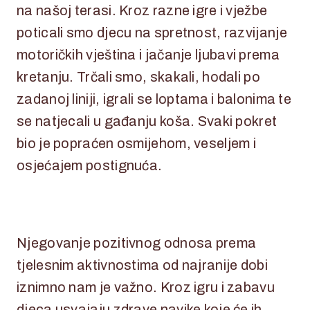
na našoj terasi. Kroz razne igre i vježbe
poticali smo djecu na spretnost, razvijanje
motoričkih vještina i jačanje ljubavi prema
kretanju. Trčali smo, skakali, hodali po
zadanoj liniji, igrali se loptama i balonima te
se natjecali u gađanju koša. Svaki pokret
bio je popraćen osmijehom, veseljem i
osjećajem postignuća.
Njegovanje pozitivnog odnosa prema
tjelesnim aktivnostima od najranije dobi
iznimno nam je važno. Kroz igru i zabavu
djeca usvajaju zdrave navike koje će ih