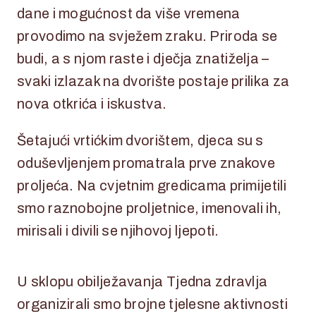
dane i mogućnost da više vremena
provodimo na svježem zraku. Priroda se
budi, a s njom raste i dječja znatiželja –
svaki izlazak na dvorište postaje prilika za
nova otkrića i iskustva.
Šetajući vrtićkim dvorištem, djeca su s
oduševljenjem promatrala prve znakove
proljeća. Na cvjetnim gredicama primijetili
smo raznobojne proljetnice, imenovali ih,
mirisali i divili se njihovoj ljepoti.
U sklopu obilježavanja Tjedna zdravlja
organizirali smo brojne tjelesne aktivnosti