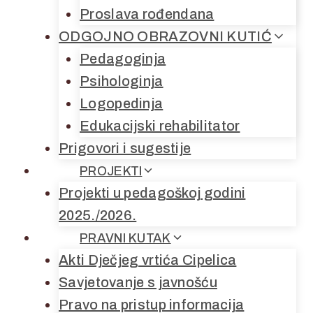
Proslava rođendana
ODGOJNO OBRAZOVNI KUTIĆ
Pedagoginja
Psihologinja
Logopedinja
Edukacijski rehabilitator
Prigovori i sugestije
PROJEKTI
Projekti u pedagoškoj godini
2025./2026.
PRAVNI KUTAK
Akti Dječjeg vrtića Cipelica
Savjetovanje s javnošću
Pravo na pristup informacija