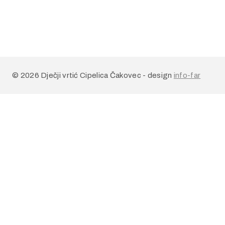
© 2026 Dječji vrtić Cipelica Čakovec - design
info-far
TOGGLE
O NAMA
CHILD
MENU
O nama
Kontakti