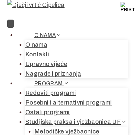
Skip
to
content
O NAMA
O nama
Kontakti
Upravno vijeće
Nagrade i priznanja
PROGRAMI
Redoviti programi
Posebni i alternativni programi
Ostali programi
Studijska praksa i vježbaonica UF
Metodičke vježbaonice