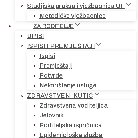
Studijska praksa i vježbaonica UF
Metodičke vježbaonice
ZA RODITELJE
UPISI
ISPISI I PREMJEŠTAJI
Ispisi
Premještaji
Potvrde
Nekorištenje usluge
ZDRAVSTVENI KUTIĆ
Zdravstvena voditeljica
Jelovnik
Roditeljska ispričnica
Epidemiološka služba