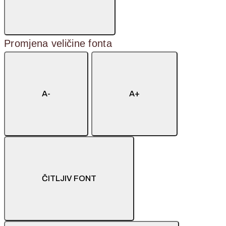
Promjena veličine fonta
A-
A+
ČITLJIV FONT