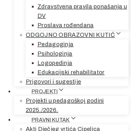
Zdravstvena pravila ponašanja u
DV
Proslava rođendana
ODGOJNO OBRAZOVNI KUTIĆ
Pedagoginja
Psihologinja
Logopedinja
Edukacijski rehabilitator
Prigovori i sugestije
PROJEKTI
Projekti u pedagoškoj godini
2025./2026.
PRAVNI KUTAK
Akti Dječjeg vrtića Cipelica