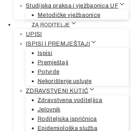
Studijska praksa i vježbaonica UF
Metodičke vježbaonice
ZA RODITELJE
UPISI
ISPISI I PREMJEŠTAJI
Ispisi
Premještaji
Potvrde
Nekorištenje usluge
ZDRAVSTVENI KUTIĆ
Zdravstvena voditeljica
Jelovnik
Roditeljska ispričnica
Epidemiološka služba