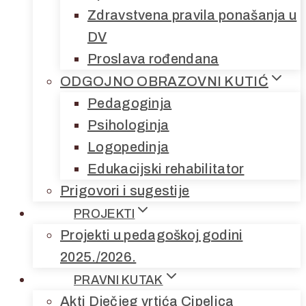
Zdravstvena pravila ponašanja u
DV
Proslava rođendana
ODGOJNO OBRAZOVNI KUTIĆ
Pedagoginja
Psihologinja
Logopedinja
Edukacijski rehabilitator
Prigovori i sugestije
PROJEKTI
Projekti u pedagoškoj godini
2025./2026.
PRAVNI KUTAK
Akti Dječjeg vrtića Cipelica