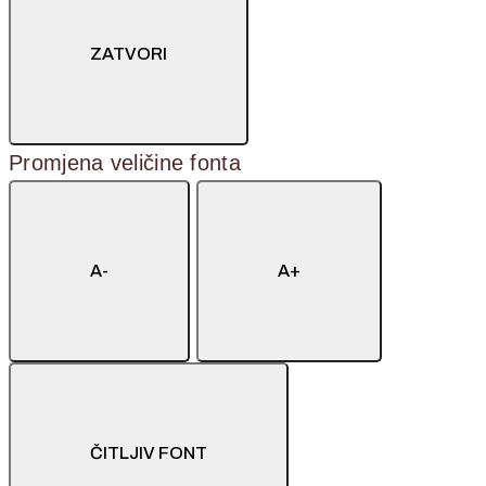
ZATVORI
Promjena veličine fonta
A-
A+
ČITLJIV FONT