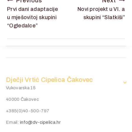
Previous
Next
Prvi dani adaptacije
Novi projekt u VI. a
u mješovitoj skupini
skupini “Slatkiši”
“Ogledalce”
Dječji Vrtić Cipelica Čakovec
Vukovarska 15
40000 Čakovec
+385(0)40-500-797
Email:
info@dv-cipelica.hr