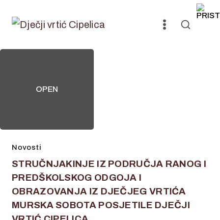
Skip
to
content
OPEN
Novosti
STRUČNJAKINJE IZ PODRUČJA RANOG I
PREDŠKOLSKOG ODGOJA I
OBRAZOVANJA IZ DJEČJEG VRTIĆA
MURSKA SOBOTA POSJETILE DJEČJI
VRTIĆ CIPELICA