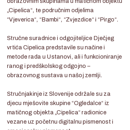
obrazovnim skupinama u matičnom objektu
„Cipelica“, te područnim odjelima
“Vjeverica“, “Bambi“, “Zvjezdice“ i “Pirgo“.
Stručne suradnice i odgojiteljice Dječjeg
vrtića Cipelica predstavile su načine i
metode rada u Ustanovi, ali i funkcioniranje
ranog i predškolskog odgojno –
obrazovnog sustava u našoj zemlji.
Stručnjakinje iz Slovenije održale su za
djecu mješovite skupine “Ogledalce“ iz
matičnog objekta „Cipelica“ radionice
vezane uz početnu digitalnu pismenost i