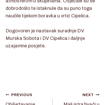
atmosferom u skupinama. Osjećale su se
dobrodošlo te istaknule da su puno toga
naučile tijekom boravka u vrtić Cipelica.
Dogovoren je nastavak suradnje DV
Murska Sobota i DV Cipelica i daljnje
uzajamne posjete.
Navigacija
PREVIOUS
NEXT
objava
Obilježavanje
Mali istraživači u