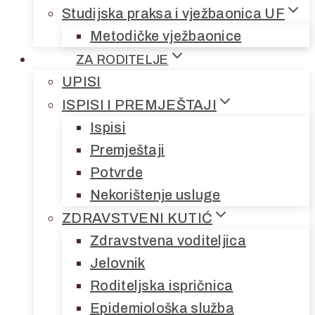
Studijska praksa i vježbaonica UF
Metodičke vježbaonice
ZA RODITELJE
UPISI
ISPISI I PREMJEŠTAJI
Ispisi
Premještaji
Potvrde
Nekorištenje usluge
ZDRAVSTVENI KUTIĆ
Zdravstvena voditeljica
Jelovnik
Roditeljska ispričnica
Epidemiološka služba