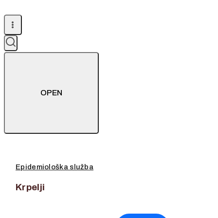
OPEN
Epidemiološka služba
Krpelji
30. ožujka 2026.
1. travnja 2026.