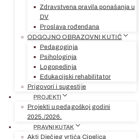
Zdravstvena pravila ponašanja u
DV
Proslava rođendana
ODGOJNO OBRAZOVNI KUTIĆ
Pedagoginja
Psihologinja
Logopedinja
Edukacijski rehabilitator
Prigovori i sugestije
PROJEKTI
Projekti u pedagoškoj godini
2025./2026.
PRAVNI KUTAK
Akti Dječjeg vrtića Cipelica