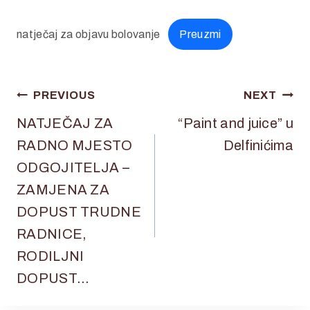
natječaj za objavu bolovanje
Preuzmi
Navigacija
PREVIOUS
NEXT
objava
NATJEČAJ ZA
“Paint and juice” u
RADNO MJESTO
Delfinićima
ODGOJITELJA –
ZAMJENA ZA
DOPUST TRUDNE
RADNICE,
RODILJNI
DOPUST…