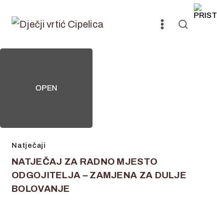
Skip
to
content
OPEN
Natječaji
NATJEČAJ ZA RADNO MJESTO
ODGOJITELJA – ZAMJENA ZA DULJE
BOLOVANJE
14. svibnja 2026.