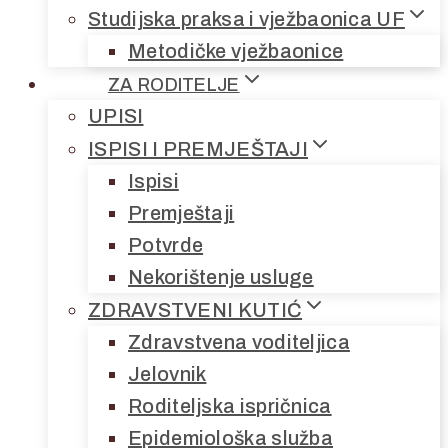
Studijska praksa i vježbaonica UF
Metodičke vježbaonice
ZA RODITELJE
UPISI
ISPISI I PREMJEŠTAJI
Ispisi
Premještaji
Potvrde
Nekorištenje usluge
ZDRAVSTVENI KUTIĆ
Zdravstvena voditeljica
Jelovnik
Roditeljska ispričnica
Epidemiološka služba