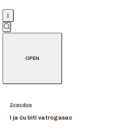
OPEN
Zvjezdice
I ja ću biti vatrogasac
2. lipnja 2026.
2. lipnja 2026.