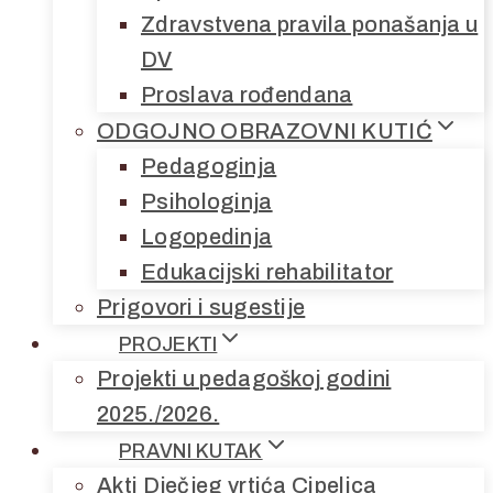
Zdravstvena pravila ponašanja u
DV
Proslava rođendana
ODGOJNO OBRAZOVNI KUTIĆ
Pedagoginja
Psihologinja
Logopedinja
Edukacijski rehabilitator
Prigovori i sugestije
PROJEKTI
Projekti u pedagoškoj godini
2025./2026.
PRAVNI KUTAK
Akti Dječjeg vrtića Cipelica