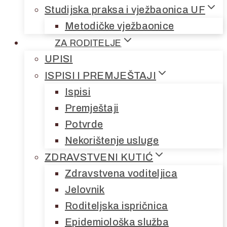
Studijska praksa i vježbaonica UF
Metodičke vježbaonice
ZA RODITELJE
UPISI
ISPISI I PREMJEŠTAJI
Ispisi
Premještaji
Potvrde
Nekorištenje usluge
ZDRAVSTVENI KUTIĆ
Zdravstvena voditeljica
Jelovnik
Roditeljska ispričnica
Epidemiološka služba