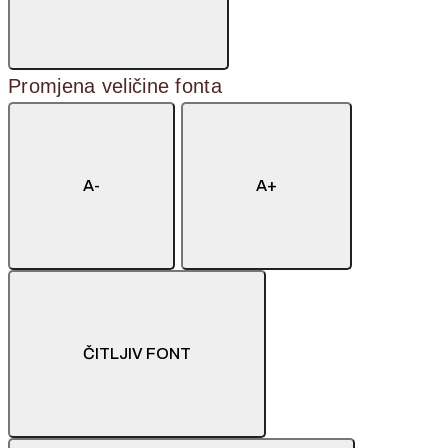
Promjena veličine fonta
A-
A+
ČITLJIV FONT