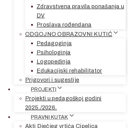
Zdravstvena pravila ponašanja u
DV
Proslava rođendana
ODGOJNO OBRAZOVNI KUTIĆ
Pedagoginja
Psihologinja
Logopedinja
Edukacijski rehabilitator
Prigovori i sugestije
PROJEKTI
Projekti u pedagoškoj godini
2025./2026.
PRAVNI KUTAK
Akti Dječjeg vrtića Cipelica