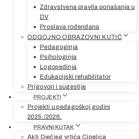
Zdravstvena pravila ponašanja u
DV
Proslava rođendana
ODGOJNO OBRAZOVNI KUTIĆ
Pedagoginja
Psihologinja
Logopedinja
Edukacijski rehabilitator
Prigovori i sugestije
PROJEKTI
Projekti u pedagoškoj godini
2025./2026.
PRAVNI KUTAK
Akti Dječjeg vrtića Cipelica