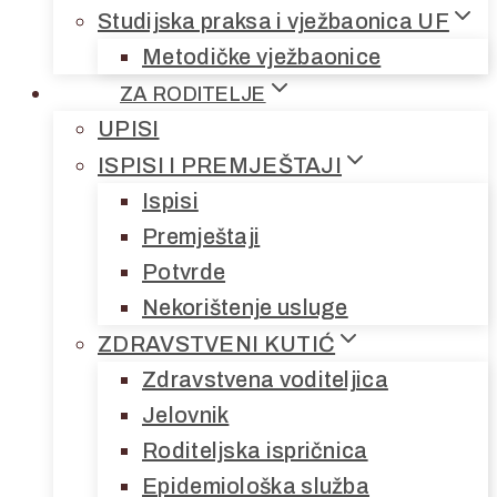
Studijska praksa i vježbaonica UF
Metodičke vježbaonice
ZA RODITELJE
UPISI
ISPISI I PREMJEŠTAJI
Ispisi
Premještaji
Potvrde
Nekorištenje usluge
ZDRAVSTVENI KUTIĆ
Zdravstvena voditeljica
Jelovnik
Roditeljska ispričnica
Epidemiološka služba