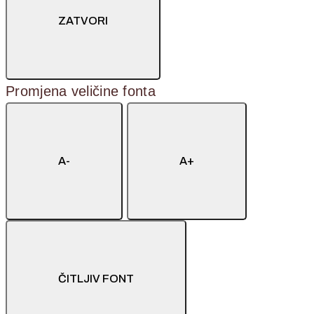
ZATVORI
Promjena veličine fonta
A-
A+
ČITLJIV FONT