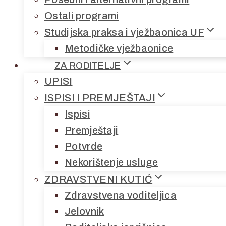
Ostali programi
Studijska praksa i vježbaonica UF
Metodičke vježbaonice
ZA RODITELJE
UPISI
ISPISI I PREMJEŠTAJI
Ispisi
Premještaji
Potvrde
Nekorištenje usluge
ZDRAVSTVENI KUTIĆ
Zdravstvena voditeljica
Jelovnik