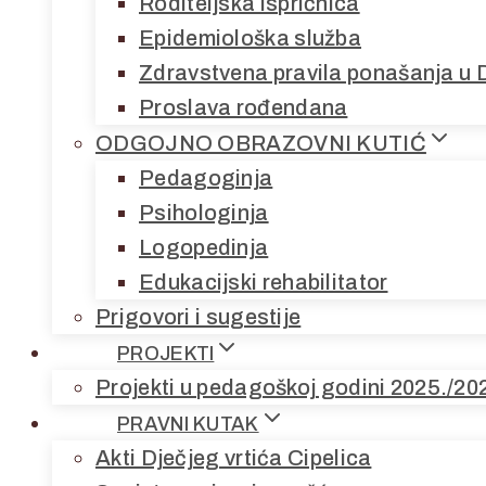
Roditeljska ispričnica
Epidemiološka služba
Zdravstvena pravila ponašanja u 
Proslava rođendana
ODGOJNO OBRAZOVNI KUTIĆ
Pedagoginja
Psihologinja
Logopedinja
Edukacijski rehabilitator
Prigovori i sugestije
PROJEKTI
Projekti u pedagoškoj godini 2025./20
PRAVNI KUTAK
Akti Dječjeg vrtića Cipelica