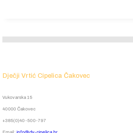
MB6-703
N10-006
NS0-157
NSE4
OG0-091
OG0-093
Dječji Vrtić Cipelica Čakovec
PEGACPBA71V1
PMP
PR000041
Vukovarska 15
SSCP
40000 Čakovec
EX300
+385(0)40-500-797
70-463
Email:
info@dv-cipelica.hr