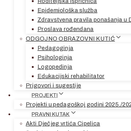
Roditeljska ispričnica
Epidemiološka služba
Zdravstvena pravila ponašanja u 
Proslava rođendana
ODGOJNO OBRAZOVNI KUTIĆ
Pedagoginja
Psihologinja
Logopedinja
Edukacijski rehabilitator
Prigovori i sugestije
PROJEKTI
Projekti u pedagoškoj godini 2025./20
PRAVNI KUTAK
Akti Dječjeg vrtića Cipelica