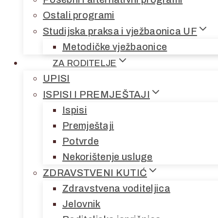
Ostali programi
Studijska praksa i vježbaonica UF
Metodičke vježbaonice
ZA RODITELJE
UPISI
ISPISI I PREMJEŠTAJI
Ispisi
Premještaji
Potvrde
Nekorištenje usluge
ZDRAVSTVENI KUTIĆ
Zdravstvena voditeljica
Jelovnik