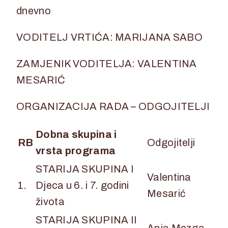
dnevno
VODITELJ VRTIĆA: MARIJANA SABO
ZAMJENIK VODITELJA: VALENTINA
MESARIĆ
ORGANIZACIJA RADA – ODGOJITELJI
Dobna skupina i
RB
Odgojitelji
vrsta programa
STARIJA SKUPINA I
Valentina
1.
Djeca u 6. i 7. godini
Mesarić
života
STARIJA SKUPINA II