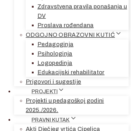
Zdravstvena pravila ponašanja u
DV
Proslava rođendana
ODGOJNO OBRAZOVNI KUTIĆ
Pedagoginja
Psihologinja
Logopedinja
Edukacijski rehabilitator
Prigovori i sugestije
PROJEKTI
Projekti u pedagoškoj godini
2025./2026.
PRAVNI KUTAK
Akti Dječjeg vrtića Cipelica