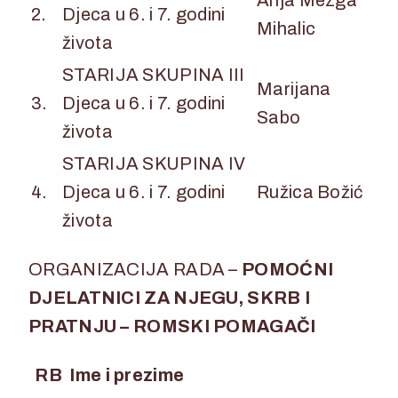
Anja Mezga
2.
Djeca u 6. i 7. godini
Mihalic
života
STARIJA SKUPINA III
Marijana
3.
Djeca u 6. i 7. godini
Sabo
života
STARIJA SKUPINA IV
4.
Djeca u 6. i 7. godini
Ružica Božić
života
ORGANIZACIJA RADA –
POMOĆNI
DJELATNICI ZA NJEGU, SKRB I
PRATNJU – ROMSKI POMAGAČI
RB
Ime i prezime