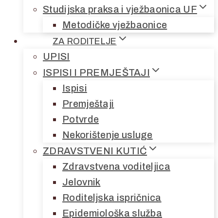
Studijska praksa i vježbaonica UF
Metodičke vježbaonice
ZA RODITELJE
UPISI
ISPISI I PREMJEŠTAJI
Ispisi
Premještaji
Potvrde
Nekorištenje usluge
ZDRAVSTVENI KUTIĆ
Zdravstvena voditeljica
Jelovnik
Roditeljska ispričnica
Epidemiološka služba