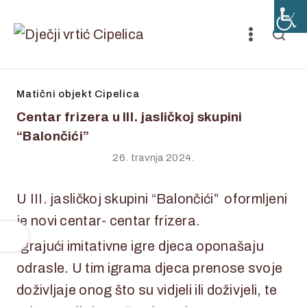
Matični objekt Cipelica
Centar frizera u III. jasličkoj skupini
“Balončići”
26. travnja 2024.
U III. jasličkoj skupini “Balončići” oformljeni
je novi centar- centar frizera.
Igrajući imitativne igre djeca oponašaju
odrasle. U tim igrama djeca prenose svoje
doživljaje onog što su vidjeli ili doživjeli, te