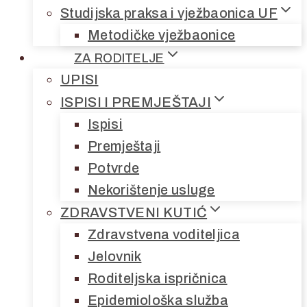
Studijska praksa i vježbaonica UF
Metodičke vježbaonice
ZA RODITELJE
UPISI
ISPISI I PREMJEŠTAJI
Ispisi
Premještaji
Potvrde
Nekorištenje usluge
ZDRAVSTVENI KUTIĆ
Zdravstvena voditeljica
Jelovnik
Roditeljska ispričnica
Epidemiološka služba