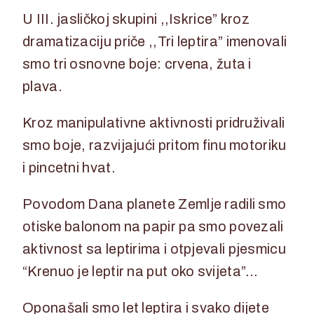
U III. jasličkoj skupini ,,Iskrice” kroz
dramatizaciju priče ,,Tri leptira” imenovali
smo tri osnovne boje: crvena, žuta i
plava.
Kroz manipulativne aktivnosti pridruživali
smo boje, razvijajući pritom finu motoriku
i pincetni hvat.
Povodom Dana planete Zemlje radili smo
otiske balonom na papir pa smo povezali
aktivnost sa leptirima i otpjevali pjesmicu
“Krenuo je leptir na put oko svijeta”…
Oponašali smo let leptira i svako dijete