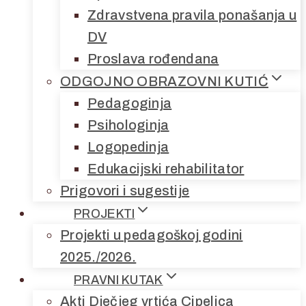
Zdravstvena pravila ponašanja u
DV
Proslava rođendana
ODGOJNO OBRAZOVNI KUTIĆ
Pedagoginja
Psihologinja
Logopedinja
Edukacijski rehabilitator
Prigovori i sugestije
PROJEKTI
Projekti u pedagoškoj godini
2025./2026.
PRAVNI KUTAK
Akti Dječjeg vrtića Cipelica