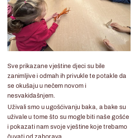
Sve prikazane vještine djeci su bile
zanimljive i odmah ih privukle te potakle da
se okušaju u nečem novom i
nesvakidašnjem.
Uživali smo u ugošćivanju baka, a bake su
uživale u tome što su mogle biti naše gošće
i pokazati nam svoje vještine koje trebamo
čuvati od zaborava.