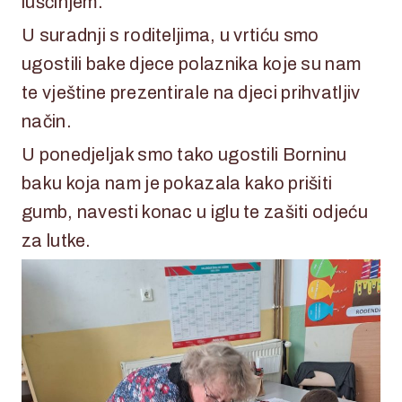
luščinjem.
U suradnji s roditeljima, u vrtiću smo
ugostili bake djece polaznika koje su nam
te vještine prezentirale na djeci prihvatljiv
način.
U ponedjeljak smo tako ugostili Borninu
baku koja nam je pokazala kako prišiti
gumb, navesti konac u iglu te zašiti odjeću
za lutke.