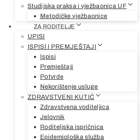
Studijska praksa i vježbaonica UF
Metodičke vježbaonice
ZA RODITELJE
UPISI
ISPISI I PREMJEŠTAJI
Ispisi
Premještaji
Potvrde
Nekorištenje usluge
ZDRAVSTVENI KUTIĆ
Zdravstvena voditeljica
Jelovnik
Roditeljska ispričnica
Epidemiološka služba