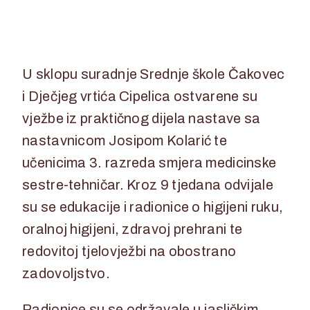
19. svibnja 2025.
19. svibnja 2025.
U sklopu suradnje Srednje škole Čakovec
i Dječjeg vrtića Cipelica ostvarene su
vježbe iz praktičnog dijela nastave sa
nastavnicom Josipom Kolarić te
učenicima 3. razreda smjera medicinske
sestre-tehničar. Kroz 9 tjedana odvijale
su se edukacije i radionice o higijeni ruku,
oralnoj higijeni, zdravoj prehrani te
redovitoj tjelovježbi na obostrano
zadovoljstvo.
Radionice su se održavale u jasličkim