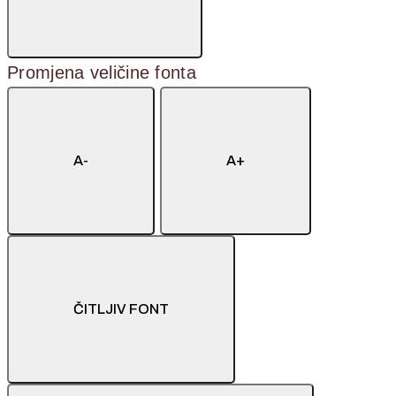
Promjena veličine fonta
A-
A+
ČITLJIV FONT