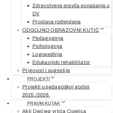
Zdravstvena pravila ponašanja u
DV
Proslava rođendana
ODGOJNO OBRAZOVNI KUTIĆ
Pedagoginja
Psihologinja
Logopedinja
Edukacijski rehabilitator
Prigovori i sugestije
PROJEKTI
Projekti u pedagoškoj godini
2025./2026.
PRAVNI KUTAK
Akti Dječjeg vrtića Cipelica