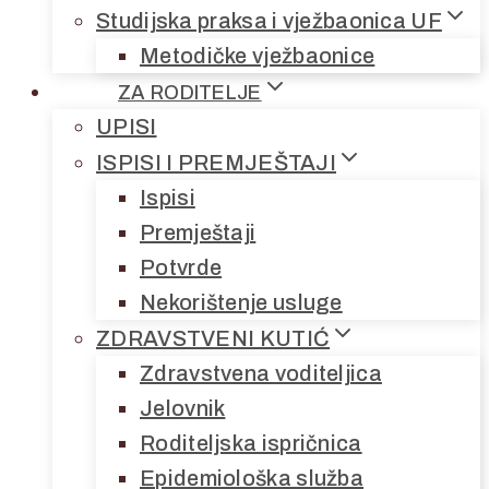
Studijska praksa i vježbaonica UF
Metodičke vježbaonice
ZA RODITELJE
UPISI
ISPISI I PREMJEŠTAJI
Ispisi
Premještaji
Potvrde
Nekorištenje usluge
ZDRAVSTVENI KUTIĆ
Zdravstvena voditeljica
Jelovnik
Roditeljska ispričnica
Epidemiološka služba