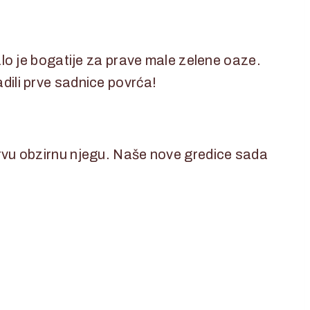
lo je bogatije za prave male zelene oaze.
adili prve sadnice povrća!
m prvu obzirnu njegu. Naše nove gredice sada