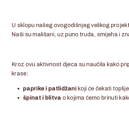
15. lipnja 2026.
15. lipnja 2026.
U sklopu našeg ovogodišnjeg velikog projekta
Naši su mališani, uz puno truda, smijeha i zna
Kroz ovu aktivnost djeca su naučila kako prip
krase:
paprike i patlidžani
koji će čekati topli
špinat i blitva
o kojima ćemo brinuti kak