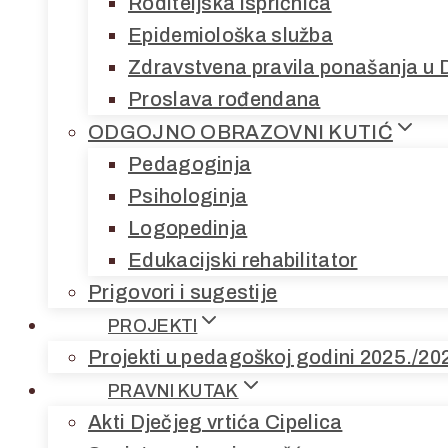
Roditeljska ispričnica
Epidemiološka služba
Zdravstvena pravila ponašanja u 
Proslava rođendana
ODGOJNO OBRAZOVNI KUTIĆ
Pedagoginja
Psihologinja
Logopedinja
Edukacijski rehabilitator
Prigovori i sugestije
PROJEKTI
Projekti u pedagoškoj godini 2025./20
PRAVNI KUTAK
Akti Dječjeg vrtića Cipelica