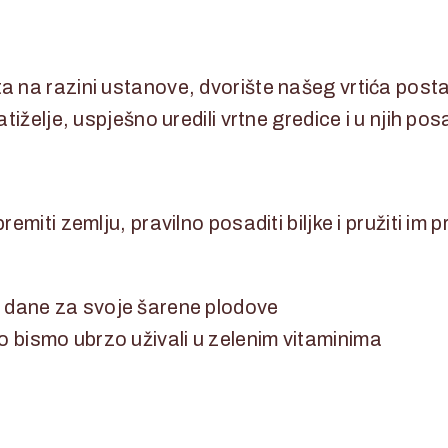
 na razini ustanove, dvorište našeg vrtića posta
tiželje, uspješno uredili vrtne gredice i u njih pos
remiti zemlju, pravilno posaditi biljke i pružiti i
je dane za svoje šarene plodove
o bismo ubrzo uživali u zelenim vitaminima