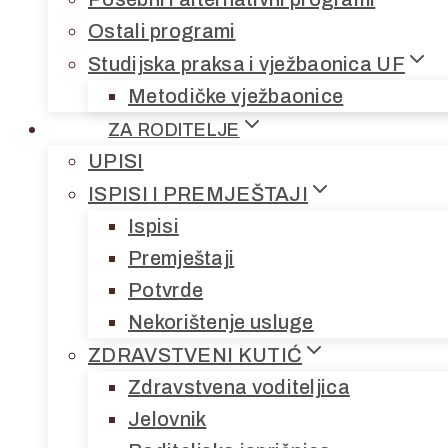
Ostali programi
Studijska praksa i vježbaonica UF
Metodičke vježbaonice
ZA RODITELJE
UPISI
ISPISI I PREMJEŠTAJI
Ispisi
Premještaji
Potvrde
Nekorištenje usluge
ZDRAVSTVENI KUTIĆ
Zdravstvena voditeljica
Jelovnik