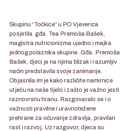
24. lipnja 2026.
24. lipnja 2026.
Skupinu “Točkice” u PO Vjeverica
posjetila gđa. Tea Premoša Bašek,
magistra nutricionizma ujedno i majka
jednog polaznika skupine. Gđa. Premoša
Bašek, djeci je na njima blizak i razumljiv
način predstavila svoje zanimanje.
Objasnila im je kako različite namirnice
utječu na naše tijelo i zašto je važno jesti
raznovrsnu hranu. Razgovaralo se i o
važnosti pravilne i uravnotežene
prehrane za očuvanje zdravlja, pravilan
rast i razvoj. Uz razgovor, djeca su