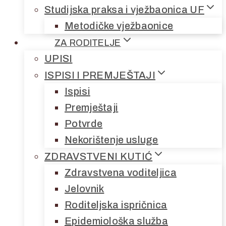
Studijska praksa i vježbaonica UF
Metodičke vježbaonice
ZA RODITELJE
UPISI
ISPISI I PREMJEŠTAJI
Ispisi
Premještaji
Potvrde
Nekorištenje usluge
ZDRAVSTVENI KUTIĆ
Zdravstvena voditeljica
Jelovnik
Roditeljska ispričnica
Epidemiološka služba