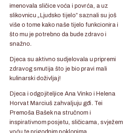
imenovala sličice voća i povrća, a uz
slikovnicu „Ljudsko tijelo” saznali su još
više o tome kako naše tijelo funkcionira i
što mu je potrebno da bude zdravo i
snažno.
Djeca su aktivno sudjelovala u pripremi
zdravog smutija što je bio pravi mali
kulinarski doživljaj!
Djeca i odgojiteljice Ana Vinko i Helena
Horvat Marciuš zahvaljuju gđi. Tei
Premoša Bašek na stručnom i
inspirativnom posjetu, sličicama, svježem
voću te prigodnim poklonima.