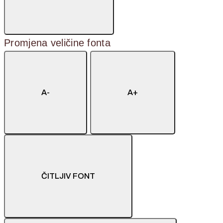
Promjena veličine fonta
A-
A+
ČITLJIV FONT