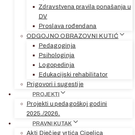
Zdravstvena pravila ponašanja u
DV
Proslava rođendana
ODGOJNO OBRAZOVNI KUTIĆ
Pedagoginja
Psihologinja
Logopedinja
Edukacijski rehabilitator
Prigovori i sugestije
PROJEKTI
Projekti u pedagoškoj godini
2025./2026.
PRAVNI KUTAK
Akti Dječjeg vrtića Cipelica