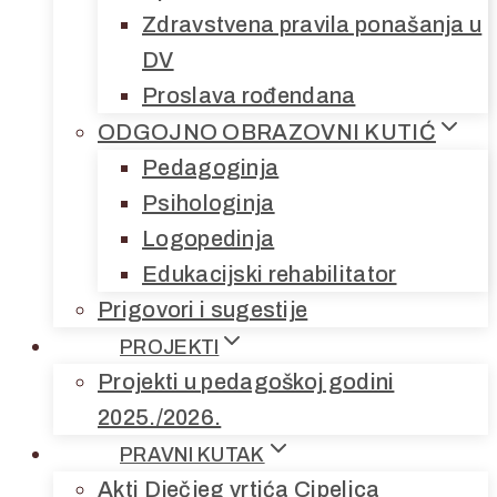
Zdravstvena pravila ponašanja u
DV
Proslava rođendana
ODGOJNO OBRAZOVNI KUTIĆ
Pedagoginja
Psihologinja
Logopedinja
Edukacijski rehabilitator
Prigovori i sugestije
PROJEKTI
Projekti u pedagoškoj godini
2025./2026.
PRAVNI KUTAK
Akti Dječjeg vrtića Cipelica