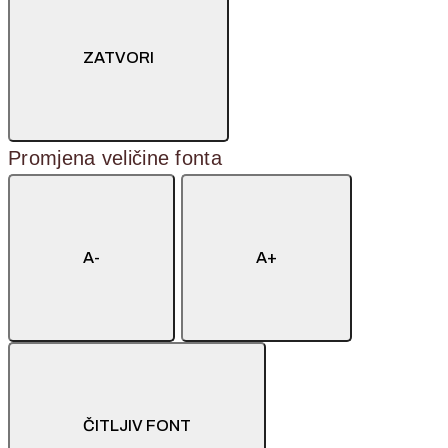
ZATVORI
Promjena veličine fonta
A-
A+
ČITLJIV FONT