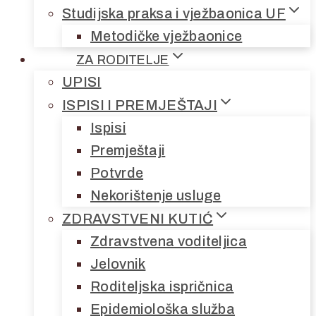
Studijska praksa i vježbaonica UF
Metodičke vježbaonice
ZA RODITELJE
UPISI
ISPISI I PREMJEŠTAJI
Ispisi
Premještaji
Potvrde
Nekorištenje usluge
ZDRAVSTVENI KUTIĆ
Zdravstvena voditeljica
Jelovnik
Roditeljska ispričnica
Epidemiološka služba