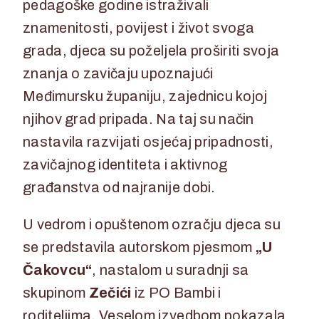
pedagoške godine istraživali
znamenitosti, povijest i život svoga
grada, djeca su poželjela proširiti svoja
znanja o zavičaju upoznajući
Međimursku županiju, zajednicu kojoj
njihov grad pripada. Na taj su način
nastavila razvijati osjećaj pripadnosti,
zavičajnog identiteta i aktivnog
građanstva od najranije dobi.
U vedrom i opuštenom ozračju djeca su
se predstavila autorskom pjesmom
„U
Čakovcu“
, nastalom u suradnji sa
skupinom
Zečići
iz PO Bambi i
roditeljima. Veselom izvedbom pokazala