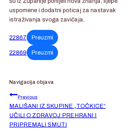
su iz Županije ponijeli nova znanja, lijepe
uspomene i dodatni poticaj za nastavak
istraživanja svoga zavičaja.
22867
Preuzmi
22869
Preuzmi
Navigacija objava
Previous
MALIŠANI IZ SKUPINE „TOČKICE“
UČILI O ZDRAVOJ PREHRANI I
PRIPREMALI SMUTI