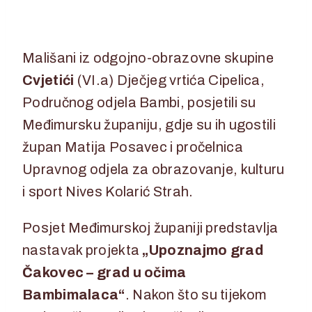
26. lipnja 2026.
26. lipnja 2026.
Mališani iz odgojno-obrazovne skupine
Cvjetići
(VI.a) Dječjeg vrtića Cipelica,
Područnog odjela Bambi, posjetili su
Međimursku županiju, gdje su ih ugostili
župan Matija Posavec i pročelnica
Upravnog odjela za obrazovanje, kulturu
i sport Nives Kolarić Strah.
Posjet Međimurskoj županiji predstavlja
nastavak projekta
„Upoznajmo grad
Čakovec – grad u očima
Bambimalaca“
. Nakon što su tijekom