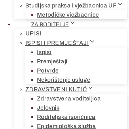
Studijska praksa i vježbaonica UF
Metodičke vježbaonice
ZA RODITELJE
UPISI
ISPISI I PREMJEŠTAJI
Ispisi
Premještaji
Potvrde
Nekorištenje usluge
ZDRAVSTVENI KUTIĆ
Zdravstvena voditeljica
Jelovnik
Roditeljska ispričnica
Epidemiološka služba