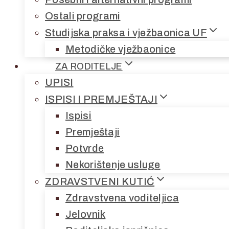
Ostali programi
Studijska praksa i vježbaonica UF
Metodičke vježbaonice
ZA RODITELJE
UPISI
ISPISI I PREMJEŠTAJI
Ispisi
Premještaji
Potvrde
Nekorištenje usluge
ZDRAVSTVENI KUTIĆ
Zdravstvena voditeljica
Jelovnik