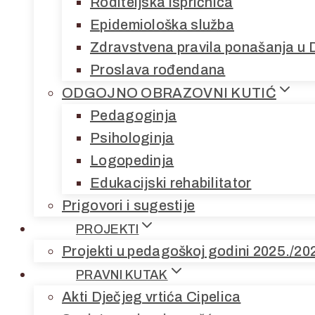
Roditeljska ispričnica
Epidemiološka služba
Zdravstvena pravila ponašanja u 
Proslava rođendana
ODGOJNO OBRAZOVNI KUTIĆ
Pedagoginja
Psihologinja
Logopedinja
Edukacijski rehabilitator
Prigovori i sugestije
PROJEKTI
Projekti u pedagoškoj godini 2025./20
PRAVNI KUTAK
Akti Dječjeg vrtića Cipelica