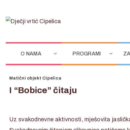
O NAMA
PROGRAMI
ZA
Matični objekt Cipelica
I “Bobice” čitaju
Uz svakodnevne aktivnosti, mješovita jaslička
Svakodnevnim čitanjem slikovnica potičemo k