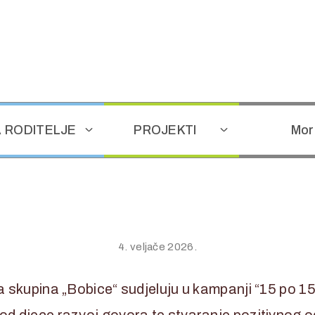
 RODITELJE
PROJEKTI
Mor
4. veljače 2026.
 skupina „Bobice“ sudjeluju u kampanji “15 po 15 –
od djece razvoj govora te stvaranje pozitivnog