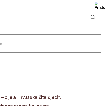
e
 cijela Hrvatska čita djeci”.
 odnosa prema knjigama.